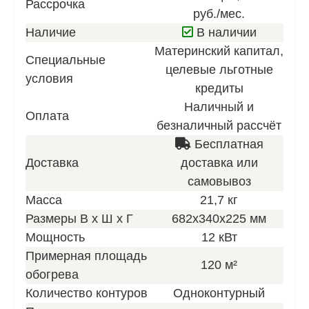
Рассрочка
получен
руб./мес.
нашего
Наличие
В наличии
лучшего
Материнский капитал,
Специальные
предлож
целевые льготные
условия
кредиты
Наличный и
Оплата
безналичный рассчёт
Бесплатная
Доставка
доставка или
самовывоз
Масса
21,7 кг
Размеры В х Ш х Г
682x340x225 мм
Мощность
12 кВт
Примерная площадь
120 м²
обогрева
Количество контуров
Одноконтурный