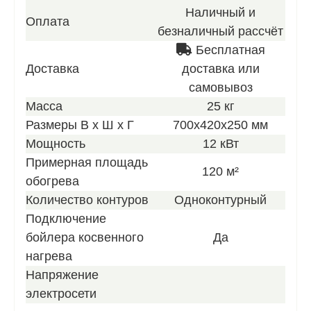
лучшего
Наличный и
Оплата
предлож
безналичный рассчёт
Бесплатная
Доставка
доставка или
самовывоз
Масса
25 кг
Размеры В х Ш х Г
700х420х250 мм
Мощность
12 кВт
Примерная площадь
120 м²
обогрева
Количество контуров
Одноконтурный
Подключение
бойлера косвенного
Да
нагрева
Напряжение
электросети