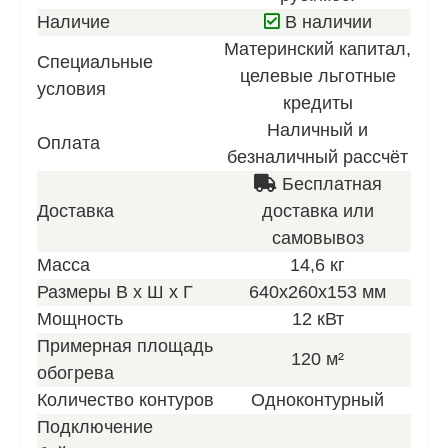
нашего
Наличие
В наличии
лучшего
Материнский капитал,
Специальные
предлож
целевые льготные
условия
кредиты
Наличный и
Оплата
безналичный рассчёт
Бесплатная
Доставка
доставка или
самовывоз
Масса
14,6 кг
Размеры В х Ш х Г
640х260х153 мм
Мощность
12 кВт
Примерная площадь
120 м²
обогрева
Количество контуров
Одноконтурный
Подключение