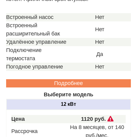
Встроенный насос
Нет
Встроенный
Нет
расширительный бак
Удалённое управление
Нет
Подключение
Да
термостата
Погодное управление
Нет
Подробнее
Выберите модель
12 кВт
Звоните
Цена
1120 руб.
для
На 8 месяцев, от 140
Рассрочка
получен
руб./мес.