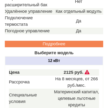
Нет
расширительный бак
Удалённое управление
Как отдельный модуль
Подключение
Да
термостата
Погодное управление
Да
Подробнее
Выберите модель
12 кВт
Звоните
Цена
2125 руб.
для
На 8 месяцев, от 266
Рассрочка
получен
руб./мес.
нашего
Материнский капитал,
Специальные
лучшего
целевые льготные
условия
предлож
кредиты