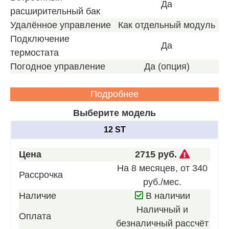
Да
расширительный бак
Удалённое управление
Как отдельный модуль
Подключение
Да
термостата
Погодное управление
Да (опция)
Подробнее
Выберите модель
12 ST
Звоните
Цена
2715 руб.
для
На 8 месяцев, от 340
Рассрочка
получен
руб./мес.
нашего
Наличие
В наличии
лучшего
Наличный и
Оплата
предлож
безналичный рассчёт