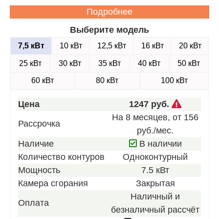
Подробнее
Выберите модель
7,5 кВт
10 кВт
12,5 кВт
16 кВт
20 кВт
25 кВт
30 кВт
35 кВт
40 кВт
50 кВт
60 кВт
80 кВт
100 кВт
Звоните
Цена
1247 руб.
для
На 8 месяцев, от 156
Рассрочка
получен
руб./мес.
нашего
Наличие
В наличии
лучшего
Количество контуров
Одноконтурный
предлож
Мощность
7.5 кВт
Камера сгорания
Закрытая
Наличный и
Оплата
безналичный рассчёт