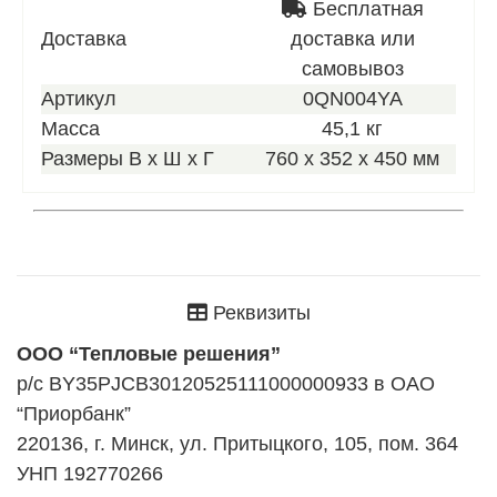
Бесплатная
Доставка
доставка или
самовывоз
Артикул
0QN004YA
Масса
45,1 кг
Размеры В х Ш х Г
760 х 352 х 450 мм
Реквизиты
ООО “Тепловые решения”
р/с BY35PJCB30120525111000000933 в ОАО
“Приорбанк”
220136, г. Минск, ул. Притыцкого, 105, пом. 364
УНП 192770266