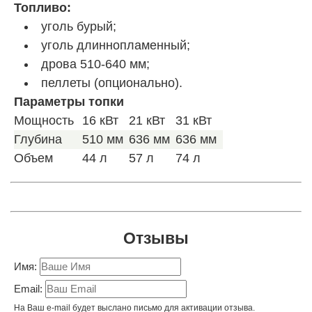
Топливо:
уголь бурый;
уголь длиннопламенный;
дрова 510-640 мм;
пеллеты (опционально).
Параметры топки
Мощность
16 кВт
21 кВт
31 кВт
Глубина
510 мм
636 мм
636 мм
Объем
44 л
57 л
74 л
Отзывы
Имя:
Email:
На Ваш e-mail будет выслано письмо для активации отзыва.